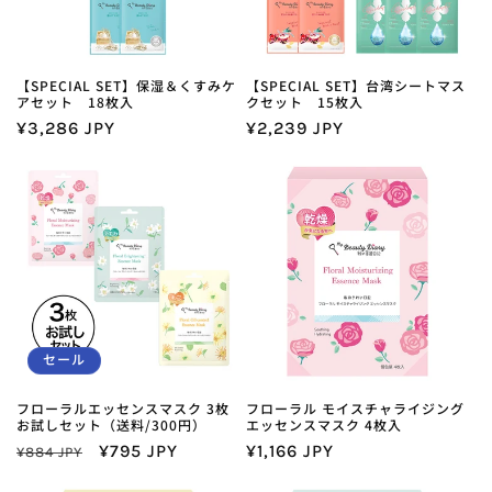
【SPECIAL SET】保湿＆くすみケ
【SPECIAL SET】台湾シートマス
アセット 18枚入
クセット 15枚入
通
¥3,286 JPY
通
¥2,239 JPY
常
常
価
価
格
格
セール
フローラルエッセンスマスク 3枚
フローラル モイスチャライジング
お試しセット（送料/300円）
エッセンスマスク 4枚入
通
セ
¥795 JPY
通
¥1,166 JPY
¥884 JPY
常
ー
常