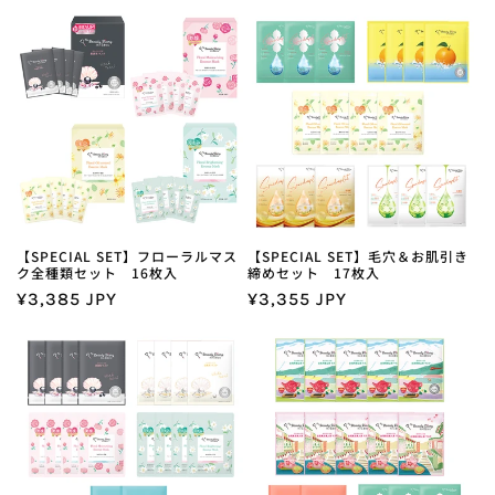
:
【SPECIAL SET】フローラルマス
【SPECIAL SET】毛穴＆お肌引き
ク全種類セット 16枚入
締めセット 17枚入
通
¥3,385 JPY
通
¥3,355 JPY
常
常
価
価
格
格