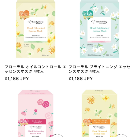
価
ル
価
格
価
格
格
フローラル オイルコントロール エ
フローラル ブライトニング エッセ
ッセンスマスク 4枚入
ンスマスク 4枚入
通
¥1,166 JPY
通
¥1,166 JPY
常
常
価
価
格
格