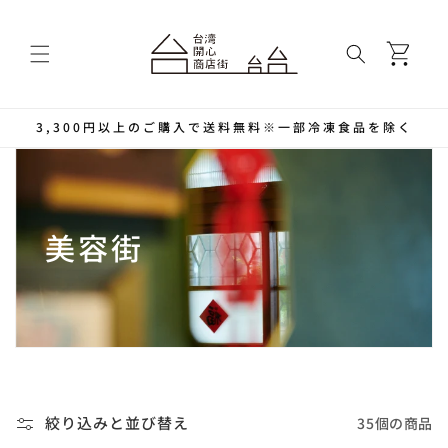
コンテ
ンツに
カ
進む
ー
ト
3,300円以上のご購入で送料無料※一部冷凍食品を除く
コ
美容街
レ
ク
シ
ョ
35個の商品
絞り込みと並び替え
ン