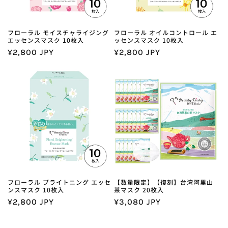
フローラル モイスチャライジング
フローラル オイルコントロール エ
エッセンスマスク 10枚入
ッセンスマスク 10枚入
通
¥2,800 JPY
通
¥2,800 JPY
常
常
価
価
格
格
フローラル ブライトニング エッセ
【数量限定】【復刻】台湾阿里山
ンスマスク 10枚入
茶マスク 20枚入
通
¥2,800 JPY
通
¥3,080 JPY
常
常
価
価