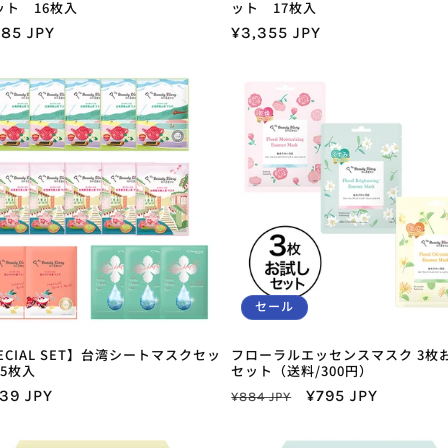
ット 16枚入
ット 17枚入
385 JPY
通
¥3,355 JPY
常
価
格
セール
ECIAL SET】台湾シートマスクセッ
フローラルエッセンスマスク 3枚
5枚入
セット（送料/300円）
39 JPY
通
セ
¥795 JPY
¥884 JPY
常
ー
価
ル