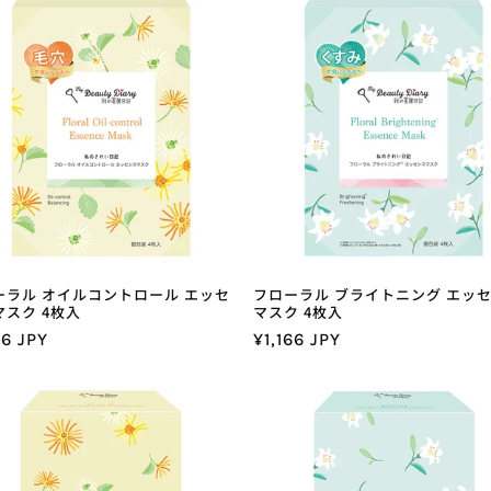
格
価
格
ーラル オイルコントロール エッセ
フローラル ブライトニング エッ
マスク 4枚入
マスク 4枚入
66 JPY
通
¥1,166 JPY
常
価
格