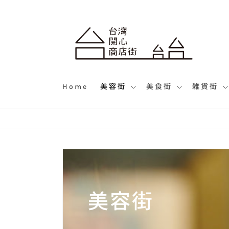
コンテ
ンツに
進む
Home
美容街
美食街
雑貨街
コ
美容街
レ