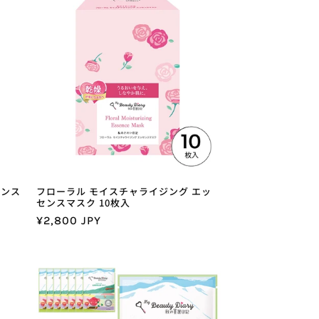
格
センス
フローラル モイスチャライジング エッ
センスマスク 10枚入
通
¥2,800 JPY
常
価
格