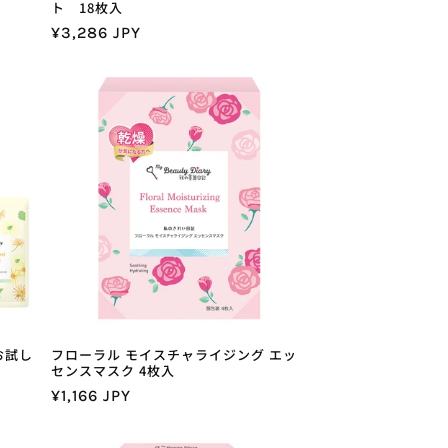
ト 18枚入
通
¥3,286 JPY
常
価
格
お試し
フローラル モイスチャライジング エッ
センスマスク 4枚入
通
¥1,166 JPY
常
価