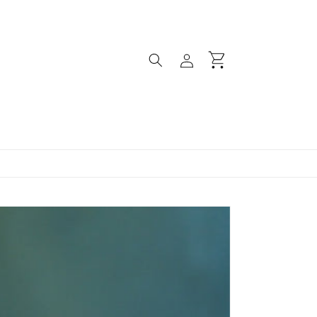
ロ
カ
グ
ー
イ
ト
ン