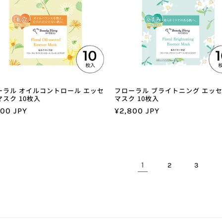
ーラル オイルコントロール エッセ
フローラル ブライトニング エッ
スク 10枚入
マスク 10枚入
800 JPY
通
¥2,800 JPY
常
価
格
1
2
3