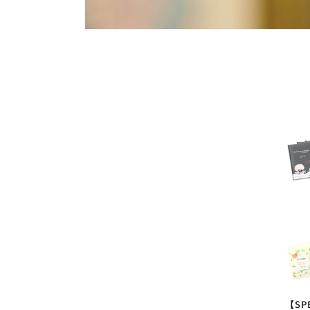
ク
シ
ョ
ン
:
【SP