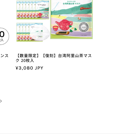
センス
【数量限定】【復刻】台湾阿里山茶マス
ク 20枚入
通
¥3,080 JPY
常
価
格