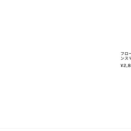
フロ
ンスマ
通
¥2,
常
価
格