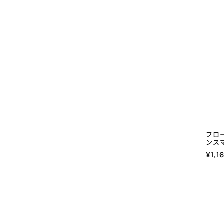
格
フロ
ンス
通
¥1,1
常
価
格