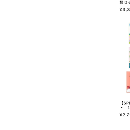
類セ
通
¥3,
常
価
格
【SP
ト 1
通
¥2,2
常
価