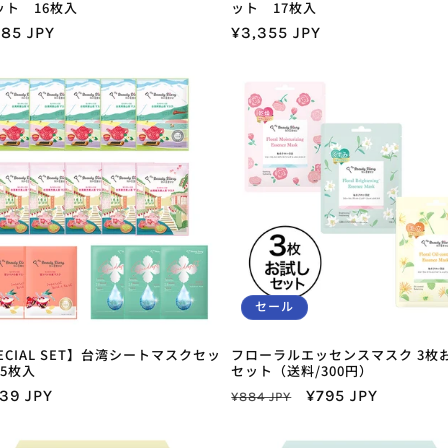
ット 16枚入
ット 17枚入
385 JPY
通
¥3,355 JPY
常
価
格
セール
ECIAL SET】台湾シートマスクセッ
フローラルエッセンスマスク 3枚
5枚入
セット（送料/300円）
39 JPY
通
セ
¥795 JPY
¥884 JPY
常
ー
価
ル