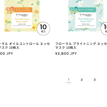
ーラル オイルコントロール エッセ
フローラル ブライトニング エッ
スク 10枚入
マスク 10枚入
800 JPY
通
¥2,800 JPY
常
価
格
1
2
3