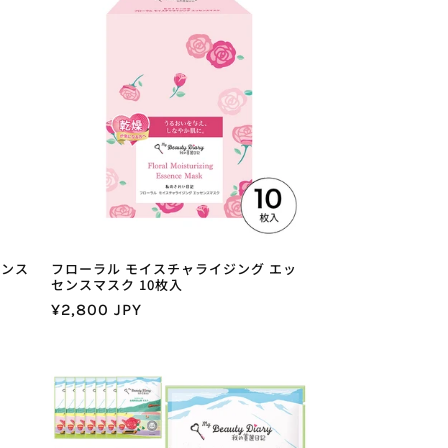
格
センス
フローラル モイスチャライジング エッ
センスマスク 10枚入
通
¥2,800 JPY
常
価
格