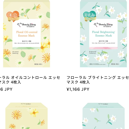
格
価
格
ーラル オイルコントロール エッセ
フローラル ブライトニング エッ
マスク 4枚入
マスク 4枚入
66 JPY
通
¥1,166 JPY
常
価
格