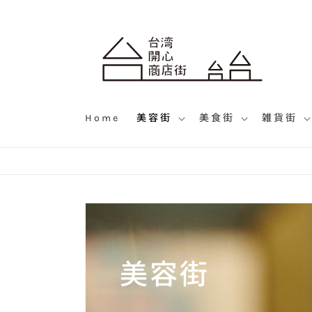
コンテ
ンツに
進む
Home
美容街
美食街
雑貨街
コ
美容街
レ