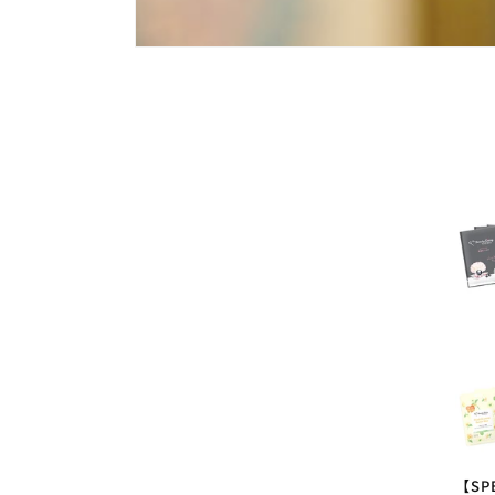
ク
シ
ョ
ン
:
【SP