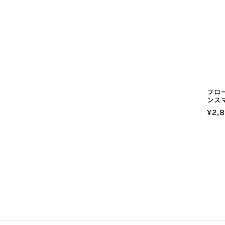
フロ
ンスマ
通
¥2,
常
価
格