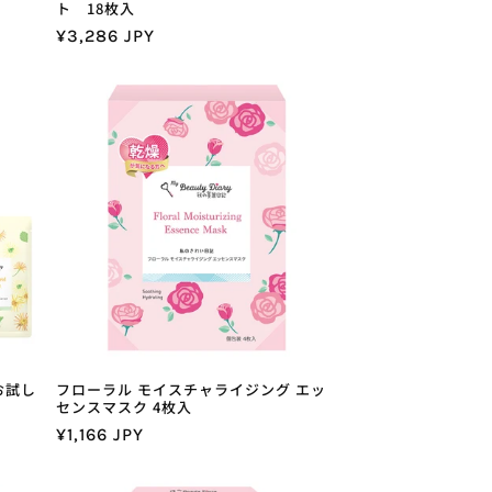
ト 18枚入
通
¥3,286 JPY
常
価
格
お試し
フローラル モイスチャライジング エッ
センスマスク 4枚入
通
¥1,166 JPY
常
価