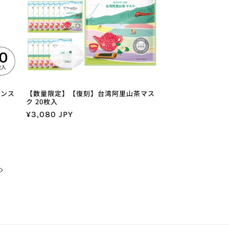
センス
【数量限定】【復刻】台湾阿里山茶マス
ク 20枚入
通
¥3,080 JPY
常
価
格