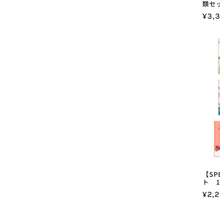
類セ
通
¥3,
常
価
格
【SP
ト 1
通
¥2,2
常
価