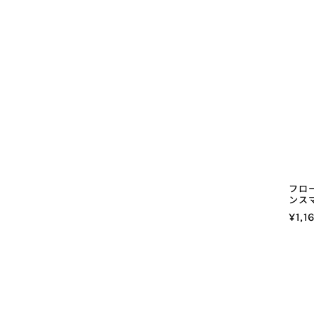
格
フロ
ンス
通
¥1,1
常
価
格