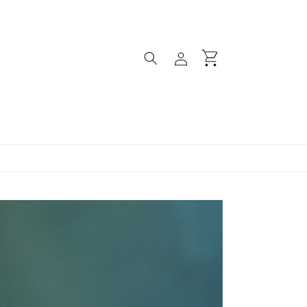
ロ
カ
グ
ー
イ
ト
ン