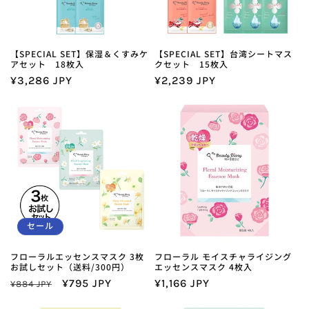
【SPECIAL SET】保湿＆くすみケ
【SPECIAL SET】台湾シートマス
アセット 18枚入
クセット 15枚入
通
¥3,286 JPY
通
¥2,239 JPY
常
常
価
価
格
格
セール
フローラルエッセンスマスク 3枚
フローラル モイスチャライジング
お試しセット（送料/300円）
エッセンスマスク 4枚入
通
セ
¥795 JPY
通
¥1,166 JPY
¥884 JPY
常
ー
常