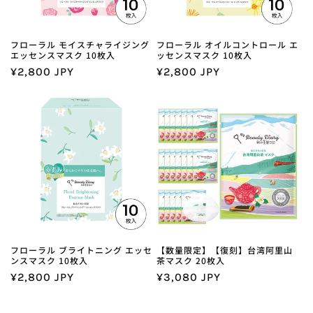
フローラル モイスチャライジング
フローラル オイルコントロール エ
エッセンスマスク 10枚入
ッセンスマスク 10枚入
通
¥2,800 JPY
通
¥2,800 JPY
常
常
価
価
格
格
フローラル ブライトニング エッセ
【数量限定】【復刻】台湾阿里山
ンスマスク 10枚入
茶マスク 20枚入
通
¥2,800 JPY
通
¥3,080 JPY
常
常
価
価