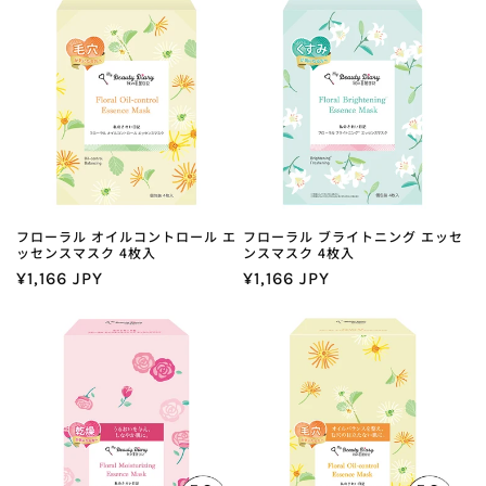
価
ル
価
格
価
格
格
フローラル オイルコントロール エ
フローラル ブライトニング エッセ
ッセンスマスク 4枚入
ンスマスク 4枚入
通
¥1,166 JPY
通
¥1,166 JPY
常
常
価
価
格
格