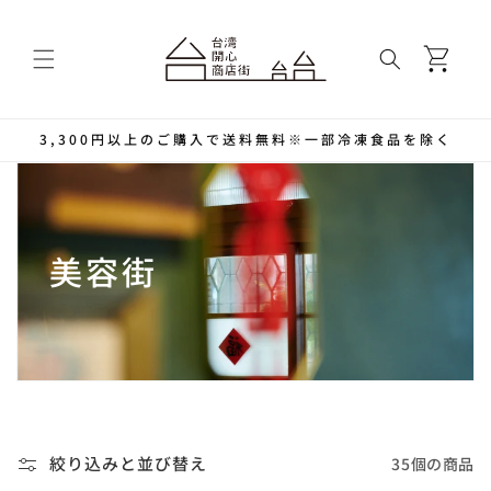
コンテ
ンツに
カ
進む
ー
ト
3,300円以上のご購入で送料無料※一部冷凍食品を除く
コ
美容街
レ
ク
シ
ョ
35個の商品
絞り込みと並び替え
ン