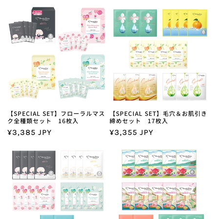
:
【SPECIAL SET】フローラルマス
【SPECIAL SET】毛穴＆お肌引き
ク全種類セット 16枚入
締めセット 17枚入
通
¥3,385 JPY
通
¥3,355 JPY
常
常
価
価
格
格